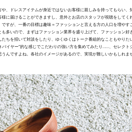
方や、ドレスアイテムが身近ではないお客様に親しみを持ってもらい、
客様に届けることができますし、意外とお店のスタッフが視聴をしてく
。ですが、一番の目標は趣味＝ファッションと言える方の人口を増やす
とも多いので、まずはファッション業界を盛り上げて、ファッション好
んたちを招いて対談をしたり、ゆくゆくはトーク番組的なこともやりた
好きバイヤー”的な感じでこだわりの強い方を集めてみたり……、セレク
思うんですよね。各社のイメージがあるので、実現が難しいかもしれま