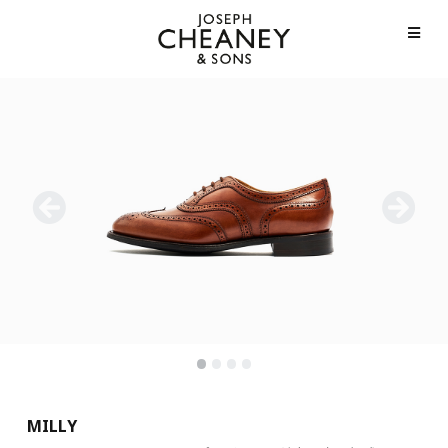
•
•
•
•
MILLY