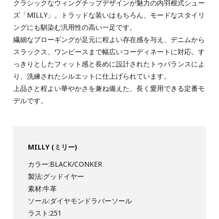
クラシックなウィングチップデザインが魅力の内羽根式シュー
ズ「MILLY」。トラッドな装いはもちろん、モードなスタイリ
ングにも馴染む汎用性の高い一足です。
繊細なブローギングが足元に程よい存在感を与え、デニムから
スラックス、ワンピースまで幅広いコーディネートに対応。す
っきりとしたフィット感と長めに設計されたトゥバランスによ
り、洗練されたシルエットに仕上げられています。
上品さと程よい華やかさを兼ね備えた、長く愛用できる定番モ
デルです。
MILLY (ミリー)
カラー:BLACK/CONKER
製法:グッドイヤー
素材:牛革
ソール:ダイヤモンドラバーソール
ラスト:251