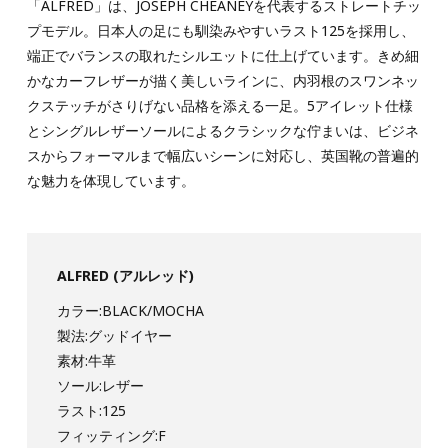
「ALFRED」は、JOSEPH CHEANEYを代表するストレートチッ
プモデル。日本人の足にも馴染みやすいラスト125を採用し、
端正でバランスの取れたシルエットに仕上げています。きめ細
かなカーフレザーが描く美しいラインに、内羽根のスワンネッ
クステッチがさりげない品格を添える一足。5アイレット仕様
とシングルレザーソールによるクラシックな佇まいは、ビジネ
スからフォーマルまで幅広いシーンに対応し、英国靴の普遍的
な魅力を体現しています。
ALFRED (アルレッド)
カラー:BLACK/MOCHA
製法:グッドイヤー
素材:牛革
ソール:レザー
ラスト:125
フィッティング:F