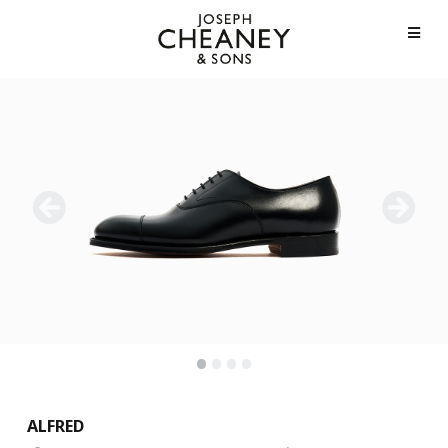
•
•
•
•
ALFRED