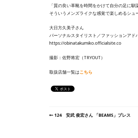
「質の良い革靴を時間をかけて自分の足に馴
そういうメンズライクな感覚で楽しめるシュ
大日方久美子さん
パーソナルスタイリスト／ファッションアド
https://obinatakumiko.officialsite.co
撮影：佐野将宏（TRYOUT）
取扱店舗一覧は
こちら
124 安武 俊宏さん 「BEAMS」プレス