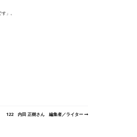
。
です」。
122 内田 正樹さん 編集者／ライター