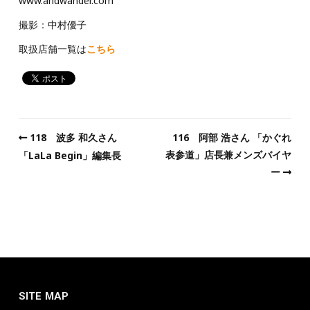
www.andwander.com
撮影：中村優子
取扱店舗一覧は
こちら
118 波多 和久さん
116 阿部 浩さん 「かぐれ
表参道」店長兼メンズバイヤ
「LaLa Begin」編集長
ー
SITE MAP