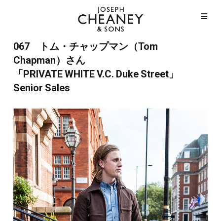
067 トム・チャップマン（Tom
Chapman）さん
「PRIVATE WHITE V.C. Duke Street」
Senior Sales